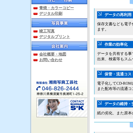
青焼・カラーコピー
デジタル印刷
データの再利用
保存文書なども電子
ます。
竣工写真
デジタルプリント
作業の効率化
データを共有する事
会社概要・地図
出来、検索等もスム
お問い合わせ
保管・流通コス
電子化してCD-R
また配布等の流通コ
データの維持・
紙の劣化、また原本