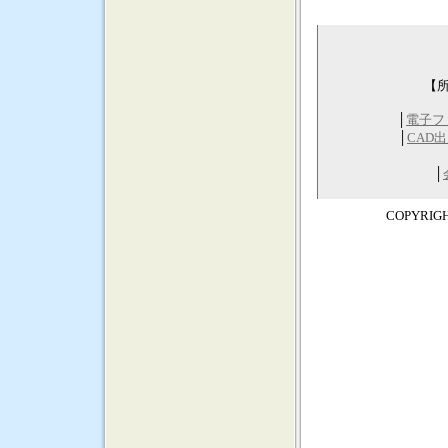
link
【所
│
電子フ
│
CAD
│
COPYRIG